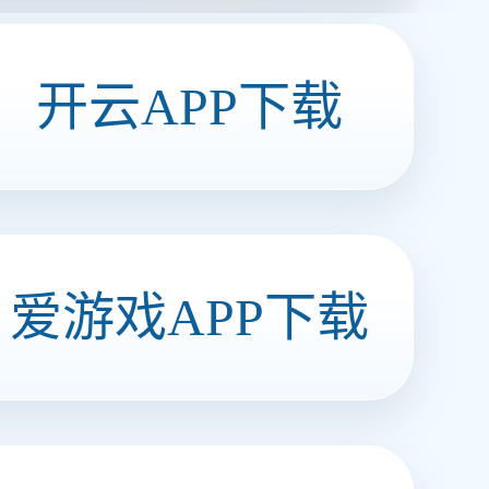
动力单元的真实潜力。
“时机”的博弈。汉密尔顿需要确认法拉利有
确保汉密尔顿的竞技状态不会在40岁后出现
向于在2025年夏休期前达成一致——毕
6年的冠军希望拱手让给梅赛德斯或红牛；而
车完成生涯谢幕更完美的剧本了。这场续约
的走向。
下一篇：
在马库斯·拉什福德效力期间，我在