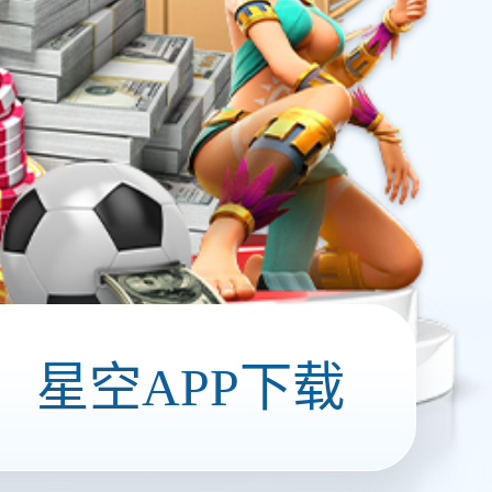
总监瓦塞尔已多次在公开场合表达对荷兰车手
管理层提供了更从容的谈判筹码。但另一方
斯塔潘暂时无法企及的：据估算，汉密尔顿
35%，赛车模型与官方周边长期处于缺货状
全球营销的核心引擎。因此，即便维斯塔潘
个“品牌为王”的时代，失去汉密尔顿将意
烦恼”与汉密尔顿的最后征
盘大幅减重、空气动力学设计重构、动力单元
前依托汉密尔顿积累的赛车设定经验，可能
这既是他职业生涯最后一次重大挑战，也可能
利《米兰体育报》分析，第四轮谈判的最终
时，法拉利将首次向媒体展示2026年赛车