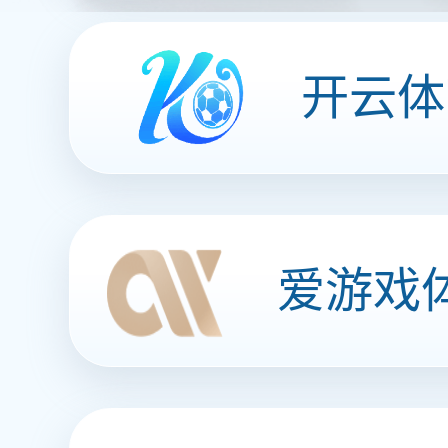
上一篇：
2850万美金+1772万美金+716万美…