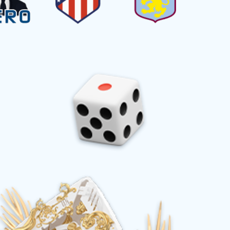
的体育服务。
2026-06-03 13:52
53 次阅读
1世界冠军刘易斯·汉密尔顿的2026赛季
马拉内罗未来核心驾驶舱的博弈，不仅关乎
026年F1全新动力单元时代的车队格局。